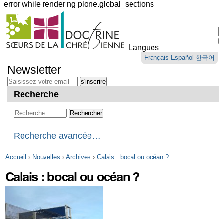
error while rendering plone.global_sections
Outils
personnels
Langues
Aller
Français
Español
한국어
au
Newsletter
contenu.
|
Aller
Recherche
à
la
navigation
Recherche avancée…
Accueil
›
Nouvelles
›
Archives
›
Calais : bocal ou océan ?
Calais : bocal ou océan ?