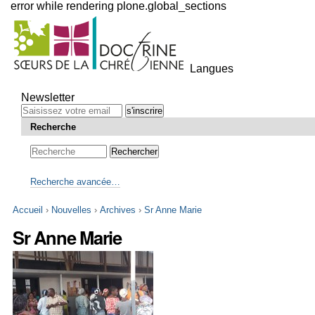
error while rendering plone.global_sections
Outils
personnels
Langues
Aller
au
Newsletter
contenu.
|
Recherche
Aller
à
la
navigation
Recherche avancée…
Accueil
›
Nouvelles
›
Archives
›
Sr Anne Marie
Sr Anne Marie