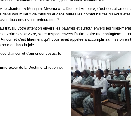
Kabondo, le samedi 30 janvier 2021, jour de votre enterrement.
 le chanter : « Mungu ni Mwema », « Dieu est Amour », c'est de cet amour
ue dans vos milieux de mission et dans toutes les communautés où vous êtes
re avec tous ceux vous entouraient ?
 travail, votre attention envers les pauvres et surtout envers les filles-mère
et votre savoir-vivre, votre respect envers l'autre, votre rire contagieux… Tou
Amour, et c'est librement qu'il vous avait appelée à accomplir sa mission en t
mour et dans la joie.
ique d'amour et d'annoncer Jésus, le
omme Sœur de la Doctrine Chrétienne,