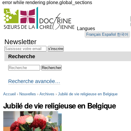
error while rendering plone.global_sections
Outils
personnels
Langues
Aller
Français
Español
한국어
au
Newsletter
contenu.
|
Aller
Recherche
à
la
navigation
Recherche avancée…
Accueil
›
Nouvelles
›
Archives
›
Jubilé de vie religieuse en Belgique
Jubilé de vie religieuse en Belgique