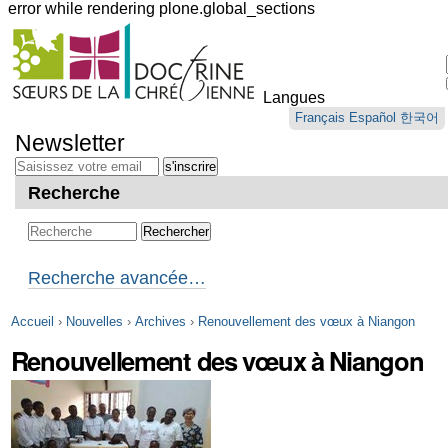
error while rendering plone.global_sections
Outils
personnels
Langues
Aller
Français
Español
한국어
au
Newsletter
contenu.
|
Aller
Recherche
à
la
navigation
Recherche avancée…
Accueil
›
Nouvelles
›
Archives
›
Renouvellement des vœux à Niangon
Renouvellement des vœux à Niangon