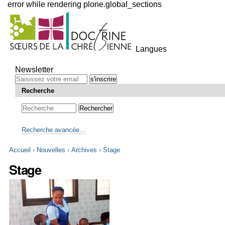
error while rendering plone.global_sections
Outils
personnels
Langues
Aller
au
Newsletter
contenu.
|
Recherche
Aller
à
la
navigation
Recherche avancée…
Accueil
›
Nouvelles
›
Archives
›
Stage
Stage