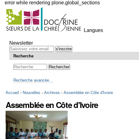
error while rendering plone.global_sections
Outils
personnels
Langues
Aller
au
Newsletter
contenu.
|
Recherche
Aller
à
la
navigation
Recherche avancée…
Accueil
›
Nouvelles
›
Archives
›
Assemblée en Côte d'Ivoire
Assemblée en Côte d'Ivoire