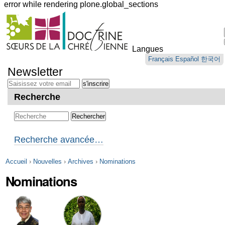
error while rendering plone.global_sections
Outils
personnels
Langues
Aller
Français
Español
한국어
au
Newsletter
contenu.
|
Aller
Recherche
à
la
navigation
Recherche avancée…
Accueil
›
Nouvelles
›
Archives
›
Nominations
Nominations