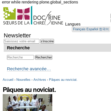
error while rendering plone.global_sections
Outils
personnels
Langues
Aller
Français
Español
한국어
au
Newsletter
contenu.
|
Aller
Recherche
à
la
navigation
Recherche avancée…
Accueil
›
Nouvelles
›
Archives
›
Pâques au noviciat.
Pâques au noviciat.