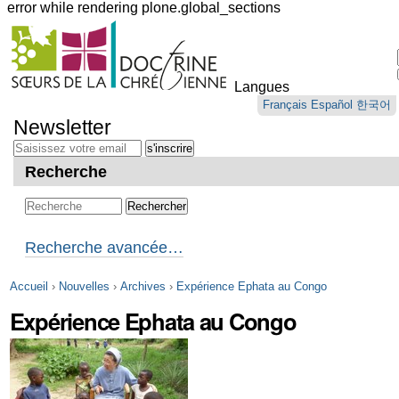
error while rendering plone.global_sections
Outils
personnels
Langues
Aller
Français
Español
한국어
au
Newsletter
contenu.
|
Aller
Recherche
à
la
navigation
Recherche avancée…
Accueil
›
Nouvelles
›
Archives
›
Expérience Ephata au Congo
Expérience Ephata au Congo