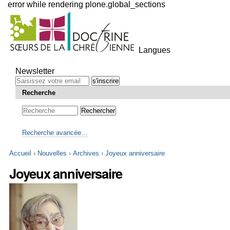
error while rendering plone.global_sections
Outils
personnels
Langues
Aller
au
Newsletter
contenu.
|
Recherche
Aller
à
la
navigation
Recherche avancée…
Accueil
›
Nouvelles
›
Archives
›
Joyeux anniversaire
Joyeux anniversaire