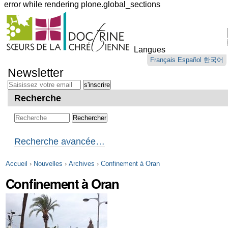
error while rendering plone.global_sections
Outils
personnels
Langues
Aller
Français
Español
한국어
au
Newsletter
contenu.
|
Aller
Recherche
à
la
navigation
Recherche avancée…
Accueil
›
Nouvelles
›
Archives
›
Confinement à Oran
Confinement à Oran