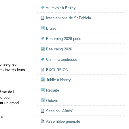
Au revoir à Bruley
Interventions de Sr Fabiola
Bruley
Beauraing 2026 prière
Beauraing 2026
Chili - la tendresse
Monseigneur
EXCURSION
es invités leurs
Jubilé à Nancy
Retraite
hème de l
le pour
Octave
ant un grand
Session "Aînés"
 ».
Assemblée générale