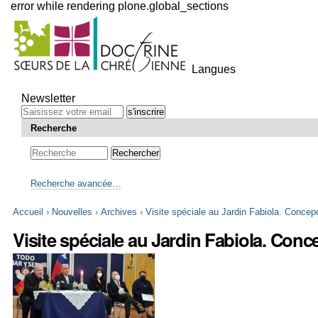
error while rendering plone.global_sections
Outils
personnels
Langues
Aller
au
Newsletter
contenu.
|
Recherche
Aller
à
la
navigation
Recherche avancée…
Accueil
›
Nouvelles
›
Archives
›
Visite spéciale au Jardin Fabiola. Concep
Visite spéciale au Jardin Fabiola. Conc