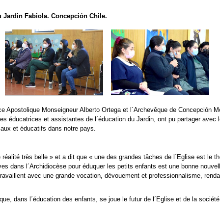
u Jardin Fabiola. Concepción Chile.
Nonce Apostolique Monseigneur Alberto Ortega et l´Archevêque de Concepción 
es éducatrices et assistantes de l´éducation du Jardin, ont pu partager avec l
iaux et éducatifs dans notre pays.
réalité très belle » et a dit que « une des grandes tâches de l´Eglise est le t
tives dans l´Archidiocèse pour éduquer les petits enfants est une bonne nouvel
 travaillent avec une grande vocation, dévouement et professionnalisme, rend
e, dans l´éducation des enfants, se joue le futur de l´Eglise et de la société