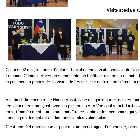
Visite spéciale a
Ce lundi 02 mai, le Jardin d´enfants Fabiola a eu la visite spéciale du 
Fernando Chomali. Après une représentation théâtrale des petits enfants, l
expériences à propos de la vision de l´Eglise, sur certains problèmes soc
A la fin de la rencontre, le Nonce Apostolique a signalé que « cela est une 
´éducation, commençant avec les plus petits », « Voir qu´il y tant d´initia
tous .Concrètement, j´ai aimé connaître ce Jardin et les personnes qui y
service pour les enfants et les familles plus vulnérables.
C´est une tâche précieuse et pour moi un grand signe d´espérance, parce qu