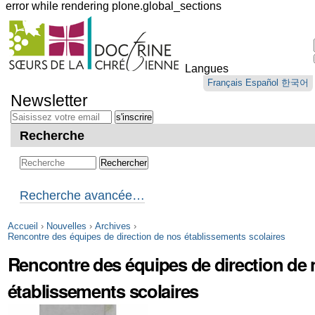
error while rendering plone.global_sections
Outils
personnels
Langues
Aller
Français
Español
한국어
au
Newsletter
contenu.
|
Aller
Recherche
à
la
navigation
Recherche avancée…
Accueil
›
Nouvelles
›
Archives
›
Rencontre des équipes de direction de nos établissements scolaires
Rencontre des équipes de direction de
établissements scolaires