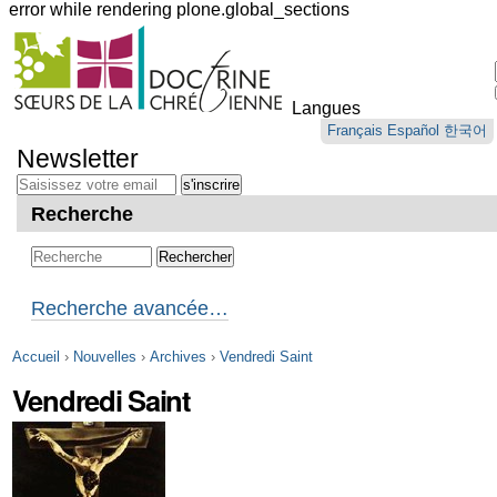
error while rendering plone.global_sections
Outils
personnels
Langues
Aller
Français
Español
한국어
au
Newsletter
contenu.
|
Aller
Recherche
à
la
navigation
Recherche avancée…
Accueil
›
Nouvelles
›
Archives
›
Vendredi Saint
Vendredi Saint