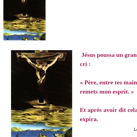
Jésus poussa un gra
cri :
« Père, entre tes main
remets mon esprit. »
Et après avoir dit cela
expira.
L