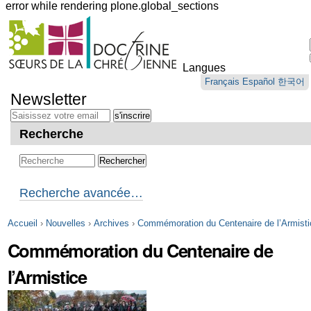
error while rendering plone.global_sections
Outils
personnels
Langues
Aller
Français
Español
한국어
au
Newsletter
contenu.
|
Aller
Recherche
à
la
navigation
Recherche avancée…
Accueil
›
Nouvelles
›
Archives
›
Commémoration du Centenaire de l’Armisti
Commémoration du Centenaire de
l’Armistice