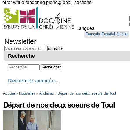
error while rendering plone.global_sections
Outils
personnels
Langues
Aller
Français
Español
한국어
au
Newsletter
contenu.
|
Aller
Recherche
à
la
navigation
Recherche avancée…
Accueil
›
Nouvelles
›
Archives
›
Départ de nos deux soeurs de Toul
Départ de nos deux soeurs de Toul