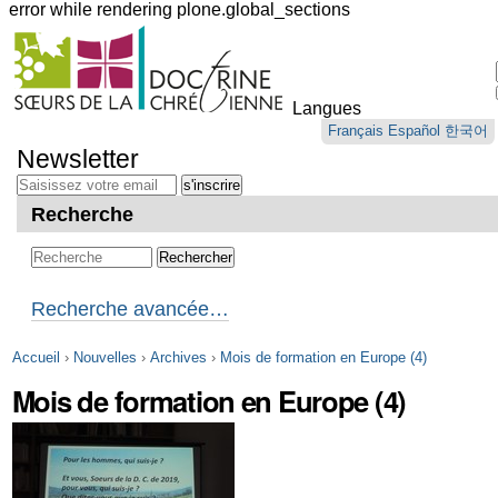
error while rendering plone.global_sections
Outils
personnels
Langues
Aller
Français
Español
한국어
au
Newsletter
contenu.
|
Aller
Recherche
à
la
navigation
Recherche avancée…
Accueil
›
Nouvelles
›
Archives
›
Mois de formation en Europe (4)
Mois de formation en Europe (4)