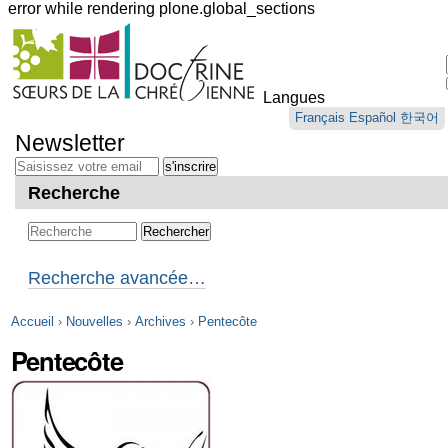
error while rendering plone.global_sections
Outils
personnels
Langues
Aller
Français
Español
한국어
au
Newsletter
contenu.
|
Aller
Recherche
à
la
navigation
Recherche avancée…
Accueil
›
Nouvelles
›
Archives
›
Pentecôte
Pentecôte