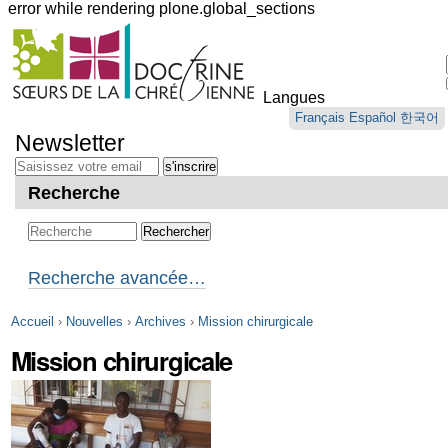
error while rendering plone.global_sections
Outils
personnels
Langues
Aller
Français
Español
한국어
au
Newsletter
contenu.
|
Aller
Recherche
à
la
navigation
Recherche avancée…
Accueil
›
Nouvelles
›
Archives
›
Mission chirurgicale
Mission chirurgicale