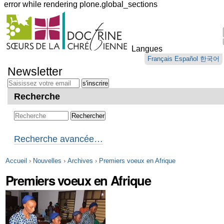
error while rendering plone.global_sections
Outils
personnels
Langues
Aller
Français
Español
한국어
au
Newsletter
contenu.
|
Aller
Recherche
à
la
navigation
Recherche avancée…
Accueil
›
Nouvelles
›
Archives
›
Premiers voeux en Afrique
Premiers voeux en Afrique