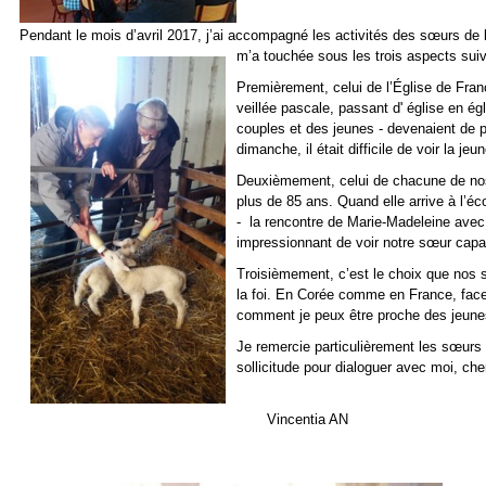
Pendant le mois d’avril 2017, j’ai accompagné les activités des sœurs de 
m’a touchée sous les trois aspects sui
Premièrement, celui de l’Église de Franc
veillée pascale, passant d' église en é
couples et des jeunes - devenaient de 
dimanche, il était difficile de voir la jeu
Deuxièmement, celui de chacune de nos
plus de 85 ans. Quand elle arrive à l’éco
- la rencontre de Marie-Madeleine avec
impressionnant de voir notre sœur cap
Troisièmement, c’est le choix que nos sœ
la foi. En Corée comme en France, face
comment je peux être proche des jeunes
Je remercie particulièrement les sœurs 
sollicitude pour dialoguer avec moi, ch
Vincentia AN