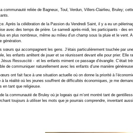
la communauté reliée de Bagneux, Toul, Verdun, Villers-Clairlieu, Bruley; cet
vants.
e. Après la célébration de la Passion du Vendredi Saint, il y a eu un pèlerina
glise avec des temps de prière. Le samedi après-midi, les participants - des e
plus en plus nombreux, même au milieu d’un champ sous la pluie et le vent. 
ne génération.
 sœurs qui accompagnent les gens. J’étais particulièrement touchée par un
le, les enfants arrêtent de jouer et se réunissent devant elle pour prier. Elle r
 Jésus Ressuscité - et les enfants miment ce passage d’évangile. C’était trè
able de communiquer naturellement avec les enfants d’une manière généreuse
urs ont fait face à une situation actuelle où on donne la priorité à l’économi
 à la réalité où les jeunes souffrent de difficultés économiques, je me dema
 en tant que religieuse.
de la communauté de Bruley où je logeais qui m’ont montré tant de gentilless
erchant toujours à utiliser les mots que je pourrais comprendre, inventant au