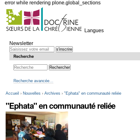
error while rendering plone.global_sections
Outils
personnels
Langues
Aller
au
Newsletter
contenu.
|
Recherche
Aller
à
la
navigation
Recherche avancée…
Accueil
›
Nouvelles
›
Archives
›
"Ephata" en communauté reliée
"Ephata" en communauté reliée