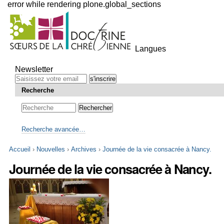
error while rendering plone.global_sections
Outils
personnels
Langues
Aller
au
Newsletter
contenu.
|
Recherche
Aller
à
la
navigation
Recherche avancée…
Accueil
›
Nouvelles
›
Archives
›
Journée de la vie consacrée à Nancy.
Journée de la vie consacrée à Nancy.