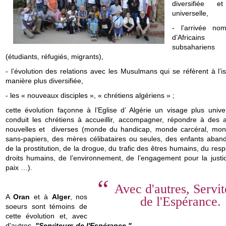
diversifiée e
universelle,
- l’arrivée no
d’Africains
subsahariens
(étudiants, réfugiés, migrants),
- l’évolution des relations avec les Musulmans qui se réfèrent à l’
manière plus diversifiée,
- les « nouveaux disciples », « chrétiens algériens » ;
cette évolution façonne à l’Eglise d’ Algérie un visage plus univer
conduit les chrétiens à accueillir, accompagner, répondre à des a
nouvelles et diverses (monde du handicap, monde carcéral, mo
sans-papiers, des mères célibataires ou seules, des enfants aban
de la prostitution, de la drogue, du trafic des êtres humains, du res
droits humains, de l’environnement, de l’engagement pour la justic
paix …).
Avec d'autres, Servit
A
Oran
et à
Alger
, nos
de l'Espérance.
soeurs sont témoins de
cette évolution et, avec
d'autres,
"Serviteurs de l'Espérance."