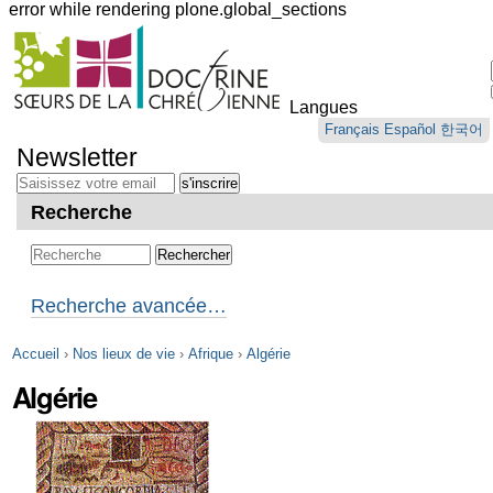
error while rendering plone.global_sections
Outils
personnels
Langues
Aller
Français
Español
한국어
au
Newsletter
contenu.
|
Aller
Recherche
à
la
navigation
Recherche avancée…
Accueil
›
Nos lieux de vie
›
Afrique
›
Algérie
Algérie