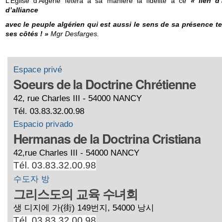
L’Eglise d’Algérie fêtera à sa manière la fidélité à ce
« lien d
d’alliance
avec le peuple algérien qui est aussi le sens de sa présence t
ses côtés ! »
Mgr Desfarges.
Espace privé
Soeurs de la Doctrine Chrétienne
42, rue Charles III - 54000 NANCY
Tél. 03.83.32.00.98
Espacio privado
Hermanas de la Doctrina Cristiana
42,rue Charles III - 54000 NANCY
Tél. 03.83.32.00.98
수도자 방
그리스도의 교육 수녀회
생 디지에 가(街) 149번지, 54000 낭시
Tél. 03.83.32.00.98