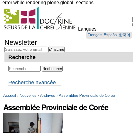
error while rendering plone.global_sections
Outils
personnels
Langues
Aller
Français
Español
한국어
au
Newsletter
contenu.
|
Aller
Recherche
à
la
navigation
Recherche avancée…
Accueil
›
Nouvelles
›
Archives
›
Assemblée Provinciale de Corée
Assemblée Provinciale de Corée