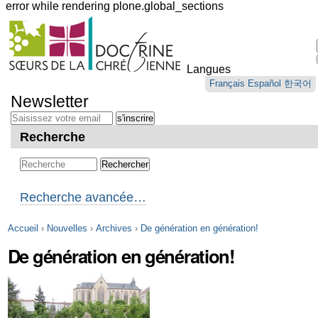
error while rendering plone.global_sections
Outils
personnels
Langues
Aller
Français
Español
한국어
au
Newsletter
contenu.
|
Aller
Recherche
à
la
navigation
Recherche avancée…
Accueil
›
Nouvelles
›
Archives
›
De génération en génération!
De génération en génération!