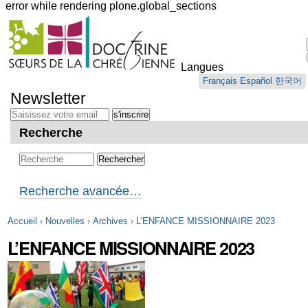
error while rendering plone.global_sections
Outils
personnels
Langues
Aller
Français
Español
한국어
au
Newsletter
contenu.
|
Aller
Recherche
à
la
navigation
Recherche avancée…
Accueil
›
Nouvelles
›
Archives
›
L’ENFANCE MISSIONNAIRE 2023
L’ENFANCE MISSIONNAIRE 2023