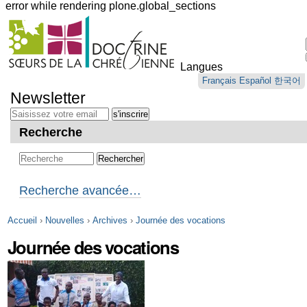
error while rendering plone.global_sections
Outils
personnels
Langues
Aller
Français
Español
한국어
au
Newsletter
contenu.
|
Aller
Recherche
à
la
navigation
Recherche avancée…
Accueil
›
Nouvelles
›
Archives
›
Journée des vocations
Journée des vocations