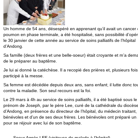
Un homme de 54 ans, désespéré en apprenant qu’il avait un cancer
poumon en phase terminale, a été hospitalisé, sans possibilité d’opér
le 30 janvier de cette année au service de soins palliatifs de l’hôpital
d’Andong.
Sa famille (deux frères et une belle-soeur) était croyante et m’a de
de le préparer au baptême.
Je lui ai donné la catéchèse. Il a recopié des prières et, plusieurs fois,
participé à la messe.
Sa femme est décédée depuis deux ans, sans enfant; il lutte donc tou
contre la maladie. Son seul recours est la foi.
Le 29 mars à 4h au service de soins palliatifs, il a été baptisé sous le
prénom de Joseph, par le père Lee, curé de la cathédrale du diocès
d’Andong, en présence du directeur de l’hôpital, du médecin traitant,
bénévoles et d’un de ses deux frères. Les bénévoles ont préparé un a
pour se réjouir avec lui de son baptême.
Soeur Agnès LEE (visiteuse de malade à l’hôpital)