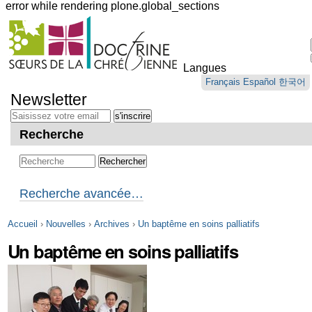
error while rendering plone.global_sections
Outils
personnels
Langues
Aller
Français
Español
한국어
au
Newsletter
contenu.
|
Aller
Recherche
à
la
navigation
Recherche avancée…
Accueil
›
Nouvelles
›
Archives
›
Un baptême en soins palliatifs
Un baptême en soins palliatifs