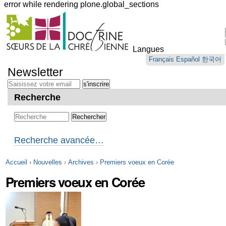
error while rendering plone.global_sections
Outils
personnels
Langues
Aller
Français
Español
한국어
au
Newsletter
contenu.
|
Aller
Recherche
à
la
navigation
Recherche avancée…
Accueil
›
Nouvelles
›
Archives
›
Premiers voeux en Corée
Premiers voeux en Corée