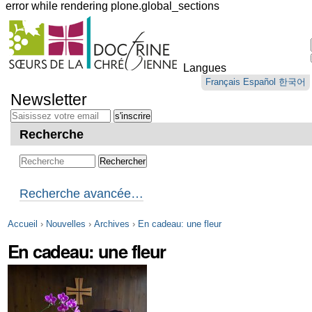
error while rendering plone.global_sections
Outils
personnels
Langues
Aller
Français
Español
한국어
au
Newsletter
contenu.
|
Aller
Recherche
à
la
navigation
Recherche avancée…
Accueil
›
Nouvelles
›
Archives
›
En cadeau: une fleur
En cadeau: une fleur