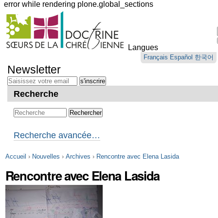
error while rendering plone.global_sections
Outils
personnels
Langues
Aller
Français
Español
한국어
au
Newsletter
contenu.
|
Aller
Recherche
à
la
navigation
Recherche avancée…
Accueil
›
Nouvelles
›
Archives
›
Rencontre avec Elena Lasida
Rencontre avec Elena Lasida