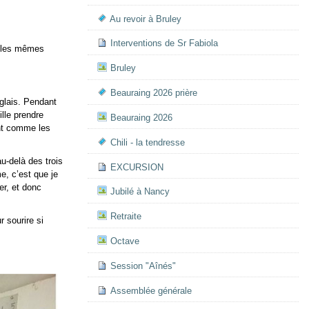
Au revoir à Bruley
Interventions de Sr Fabiola
nt les mêmes
Bruley
Beauraing 2026 prière
nglais. Pendant
ille prendre
Beauraing 2026
ont comme les
Chili - la tendresse
u-delà des trois
EXCURSION
e, c’est que je
er, et donc
Jubilé à Nancy
Retraite
r sourire si
Octave
Session "Aînés"
Assemblée générale