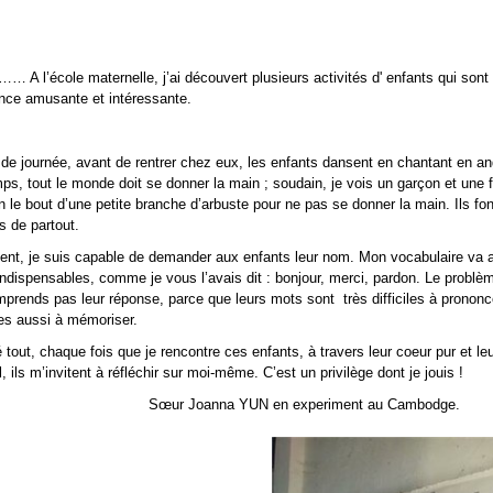
…… A l’école maternelle, j’ai découvert plusieurs activités d' enfants qui so
ence amusante et intéressante.
 de journée, avant de rentrer chez eux, les enfants dansent en chantant en a
ps, tout le monde doit se donner la main ; soudain, je vois un garçon et une f
 le bout d’une petite branche d’arbuste pour ne pas se donner la main. Ils f
s de partout.
ent, je suis capable de demander aux enfants leur nom. Mon vocabulaire va a
ndispensables, comme je vous l’avais dit : bonjour, merci, pardon. Le problèm
prends pas leur réponse, parce que leurs mots sont très difficiles à prononc
iles aussi à mémoriser.
 tout, chaque fois que je rencontre ces enfants, à travers leur coeur pur et leu
l, ils m’invitent à réfléchir sur moi-même. C’est un privilège dont je jouis !
r Joanna YUN en experiment au Cambodge.