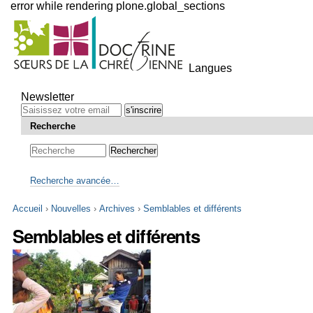
error while rendering plone.global_sections
Outils
personnels
Langues
Aller
au
Newsletter
contenu.
|
Recherche
Aller
à
la
navigation
Recherche avancée…
Accueil
›
Nouvelles
›
Archives
›
Semblables et différents
Semblables et différents