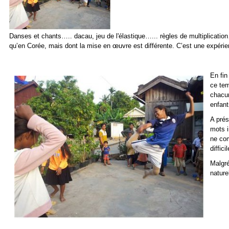
Danses et chants….. dacau, jeu de l'élastique…... règles de multiplication
qu’en Corée, mais dont la mise en œuvre est différente. C’est une expéri
En fin
ce tem
chacun
enfant
A prés
mots i
ne com
diffic
Malgré
nature
Sœu