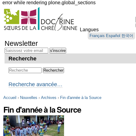
error while rendering plone.global_sections
Outils
personnels
Langues
Aller
Français
Español
한국어
au
Newsletter
contenu.
|
Aller
Recherche
à
la
navigation
Recherche avancée…
Accueil
›
Nouvelles
›
Archives
›
Fin d'année à la Source
Fin d'année à la Source