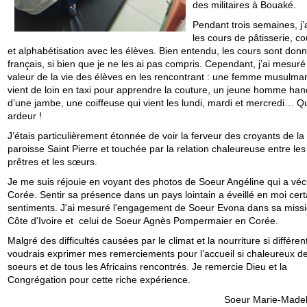
des militaires à Bouaké.
Pendant trois semaines, j’a
les cours de pâtisserie, co
et alphabétisation avec les élèves. Bien entendu, les cours sont don
français, si bien que je ne les ai pas compris. Cependant, j’ai mesuré
valeur de la vie des élèves en les rencontrant : une femme musulma
vient de loin en taxi pour apprendre la couture, un jeune homme ha
d’une jambe, une coiffeuse qui vient les lundi, mardi et mercredi… Q
ardeur !
J’étais particulièrement étonnée de voir la ferveur des croyants de la
paroisse Saint Pierre et touchée par la relation chaleureuse entre les
prêtres et les sœurs.
Je me suis réjouie en voyant des photos de Soeur Angéline qui a vé
Corée. Sentir sa présence dans un pays lointain a éveillé en moi cert
sentiments. J'ai mesuré l'engagement de Soeur Evona dans sa miss
Côte d'Ivoire et celui de Soeur Agnès Pompermaier en Corée.
Malgré des difficultés causées par le climat et la nourriture si différent
voudrais exprimer mes remerciements pour l’accueil si chaleureux
d
soeurs et de tous les Africains rencontrés. Je remercie Dieu et la
Congrégation pour cette riche expérience.
Soeur Marie-Madelei