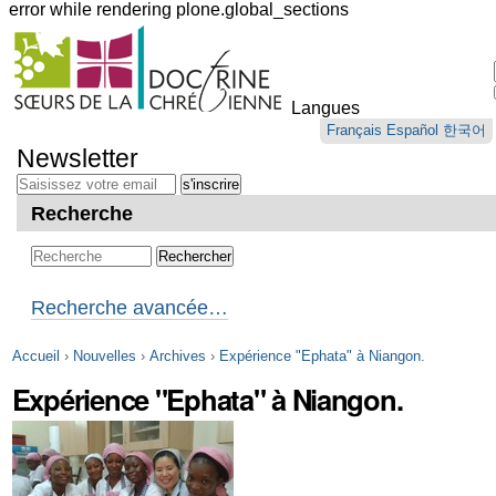
error while rendering plone.global_sections
Outils
personnels
Langues
Aller
Français
Español
한국어
au
Newsletter
contenu.
|
Aller
Recherche
à
la
navigation
Recherche avancée…
Accueil
›
Nouvelles
›
Archives
›
Expérience "Ephata" à Niangon.
Expérience "Ephata" à Niangon.