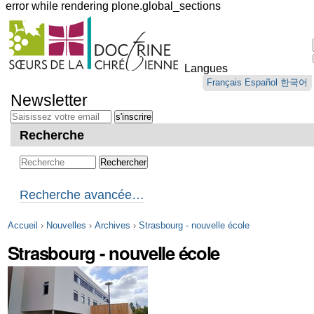
error while rendering plone.global_sections
Outils
personnels
Langues
Aller
Français
Español
한국어
au
Newsletter
contenu.
|
Aller
Recherche
à
la
navigation
Recherche avancée…
Accueil
›
Nouvelles
›
Archives
›
Strasbourg - nouvelle école
Strasbourg - nouvelle école