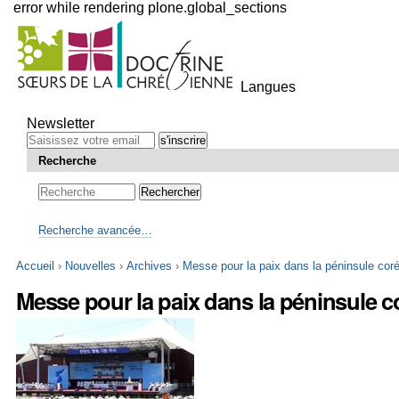
error while rendering plone.global_sections
Outils
personnels
Langues
Aller
au
Newsletter
contenu.
|
Recherche
Aller
à
la
navigation
Recherche avancée…
Accueil
›
Nouvelles
›
Archives
›
Messe pour la paix dans la péninsule cor
Messe pour la paix dans la péninsule 