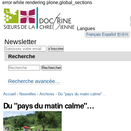
error while rendering plone.global_sections
Outils
personnels
Langues
Aller
Français
Español
한국어
au
Newsletter
contenu.
|
Aller
Recherche
à
la
navigation
Recherche avancée…
Accueil
›
Nouvelles
›
Archives
›
Du "pays du matin calme"…
Du "pays du matin calme"…