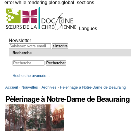
error while rendering plone.global_sections
Outils
personnels
Langues
Aller
au
Newsletter
contenu.
|
Recherche
Aller
à
la
navigation
Recherche avancée…
Accueil
›
Nouvelles
›
Archives
›
Pèlerinage à Notre-Dame de Beauraing
Pèlerinage à Notre-Dame de Beauraing