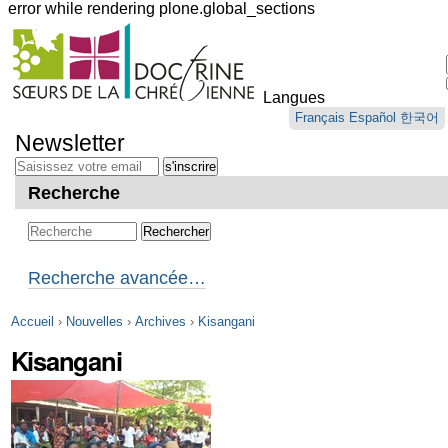
error while rendering plone.global_sections
Outils
personnels
Langues
Aller
Français
Español
한국어
au
Newsletter
contenu.
|
Aller
Recherche
à
la
navigation
Recherche avancée…
Accueil
›
Nouvelles
›
Archives
›
Kisangani
Kisangani