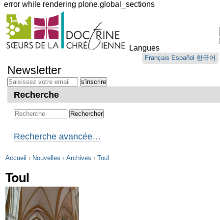
error while rendering plone.global_sections
Outils
personnels
Langues
Aller
Français
Español
한국어
au
Newsletter
contenu.
|
Aller
Recherche
à
la
navigation
Recherche avancée…
Accueil
›
Nouvelles
›
Archives
›
Toul
Toul