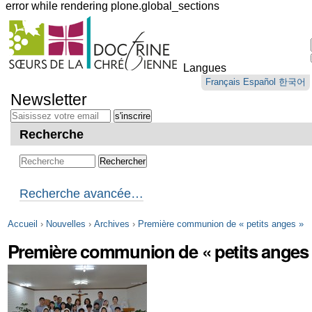
error while rendering plone.global_sections
Outils
personnels
Langues
Aller
Français
Español
한국어
au
Newsletter
contenu.
|
Aller
Recherche
à
la
navigation
Recherche avancée…
Accueil
›
Nouvelles
›
Archives
›
Première communion de « petits anges »
Première communion de « petits anges