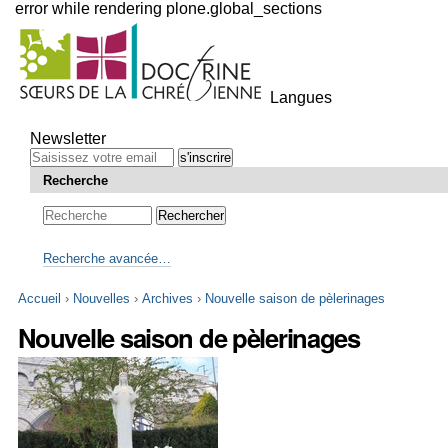
error while rendering plone.global_sections
Outils
personnels
Langues
Aller
au
Newsletter
contenu.
|
Recherche
Aller
à
la
navigation
Recherche avancée…
Accueil
›
Nouvelles
›
Archives
›
Nouvelle saison de pèlerinages
Nouvelle saison de pèlerinages