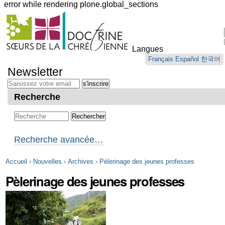
error while rendering plone.global_sections
Outils
personnels
Langues
Aller
Français
Español
한국어
au
Newsletter
contenu.
|
Aller
Recherche
à
la
navigation
Recherche avancée…
Accueil
›
Nouvelles
›
Archives
›
Pèlerinage des jeunes professes
Pèlerinage des jeunes professes