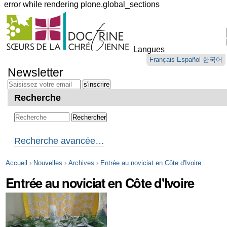
error while rendering plone.global_sections
Outils
personnels
Langues
Aller
Français
Español
한국어
au
Newsletter
contenu.
|
Aller
Recherche
à
la
navigation
Recherche avancée…
Accueil
›
Nouvelles
›
Archives
›
Entrée au noviciat en Côte d'Ivoire
Entrée au noviciat en Côte d'Ivoire