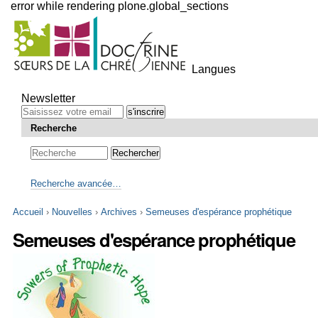
error while rendering plone.global_sections
Outils
personnels
Langues
Aller
au
Newsletter
contenu.
|
Recherche
Aller
à
la
navigation
Recherche avancée…
Accueil
›
Nouvelles
›
Archives
›
Semeuses d'espérance prophétique
Semeuses d'espérance prophétique