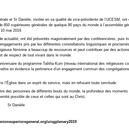
rale et Sr Danièle, invitée en sa qualité de vice-présidente de l’UCESM, ont 
 de 850 supérieures générales de quelque 80 pays du monde à l’assemblée gé
 10 mai 2019.
 actualité, ont été présentés magistralement par des conférencières, puis tra
 engagements pris par les différentes constellations linguistiques et proclam
eligieuse féminine a beaucoup de ressources et peut contribuer par des action
 et de respect de tout vivant dans le monde.
niversaire du programme Talitha Kum (réseau international des religieuses con
ettre en évidence la pertinence d’un engagement commun des congrégations 
ns l’Église dans un esprit de service, mais en refusant toute servitude.
ntre des personnes de différents bouts du monde, la profondeur des moments d
ternité possible de ceux et celles qui sont au Christ.
Sr Danièle
lunionsuperiorsgeneral.org/uisgplenary2019