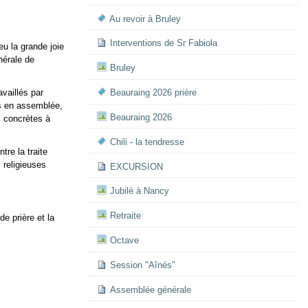
Au revoir à Bruley
Interventions de Sr Fabiola
eu la grande joie
nérale de
Bruley
vaillés par
Beauraing 2026 prière
és en assemblée,
Beauraing 2026
s concrètes à
Chili - la tendresse
tre la traite
religieuses
EXCURSION
Jubilé à Nancy
Retraite
e prière et la
Octave
Session "Aînés"
Assemblée générale