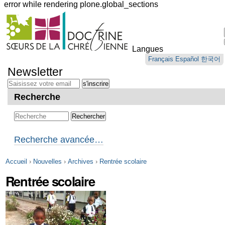
error while rendering plone.global_sections
Outils
personnels
Langues
Aller
Français
Español
한국어
au
Newsletter
contenu.
|
Aller
Recherche
à
la
navigation
Recherche avancée…
Accueil
›
Nouvelles
›
Archives
›
Rentrée scolaire
Rentrée scolaire