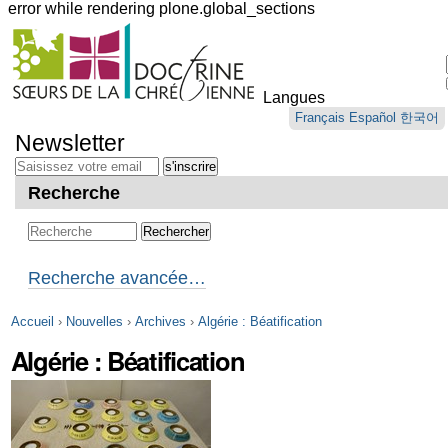
error while rendering plone.global_sections
Outils
personnels
Langues
Aller
Français
Español
한국어
au
Newsletter
contenu.
|
Aller
Recherche
à
la
navigation
Recherche avancée…
Accueil
›
Nouvelles
›
Archives
›
Algérie : Béatification
Algérie : Béatification