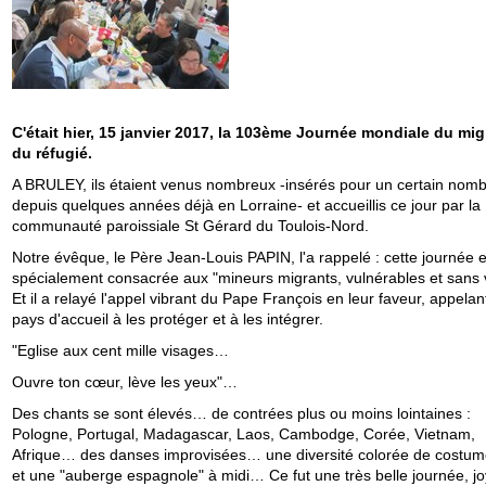
C'était hier, 15 janvier 2017, la 103ème Journée mondiale du mig
du réfugié.
A BRULEY, ils étaient venus nombreux -insérés pour un certain nom
depuis quelques années déjà en Lorraine- et accueillis ce jour par la
communauté paroissiale St Gérard du Toulois-Nord.
Notre évêque, le Père Jean-Louis PAPIN, l'a rappelé : cette journée e
spécialement consacrée aux "mineurs migrants, vulnérables et sans v
Et il a relayé l'appel vibrant du Pape François en leur faveur, appelan
pays d'accueil à les protéger et à les intégrer.
"Eglise aux cent mille visages…
Ouvre ton cœur, lève les yeux"…
Des chants se sont élevés… de contrées plus ou moins lointaines :
Pologne, Portugal, Madagascar, Laos, Cambodge, Corée, Vietnam,
Afrique… des danses improvisées… une diversité colorée de costu
et une "auberge espagnole" à midi… Ce fut une très belle journée, j