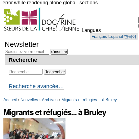
error while rendering plone.global_sections
Outils
personnels
Langues
Aller
Français
Español
한국어
au
Newsletter
contenu.
|
Aller
Recherche
à
la
navigation
Recherche avancée…
Accueil
›
Nouvelles
›
Archives
›
Migrants et réfugiés... à Bruley
Migrants et réfugiés... à Bruley