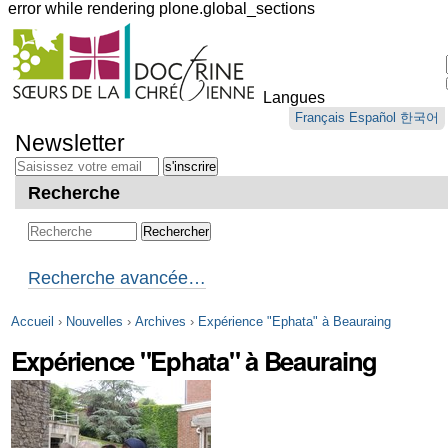
error while rendering plone.global_sections
Outils
personnels
Langues
Aller
Français
Español
한국어
au
Newsletter
contenu.
|
Aller
Recherche
à
la
navigation
Recherche avancée…
Accueil
›
Nouvelles
›
Archives
›
Expérience "Ephata" à Beauraing
Expérience "Ephata" à Beauraing