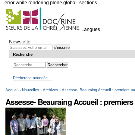
error while rendering plone.global_sections
Outils
personnels
Langues
Aller
au
Newsletter
contenu.
|
Recherche
Aller
à
la
navigation
Recherche avancée…
Accueil
›
Nouvelles
›
Archives
›
Assesse- Beauraing Accueil : premiers p
Assesse- Beauraing Accueil : premier